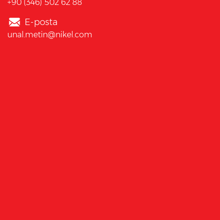
+90 (346) 502 62 88
E-posta
unal.metin@nikel.com